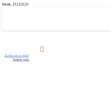

Junte-se a nós!
Sobre nós