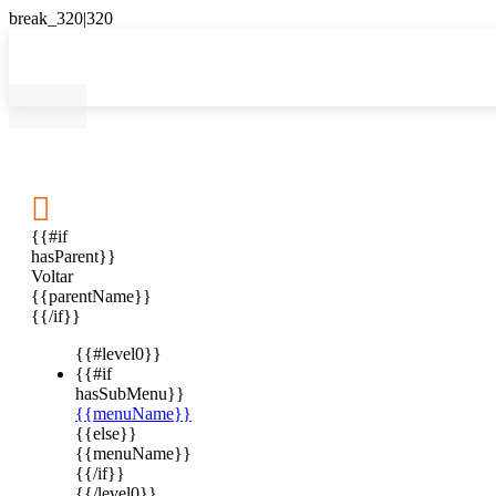

{{#if
hasParent}}
Voltar
{{parentName}}
{{/if}}
{{#level0}}
{{#if
hasSubMenu}}
{{menuName}}
{{else}}
{{menuName}}
{{/if}}
{{/level0}}