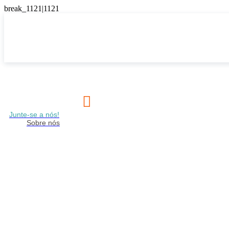

Junte-se a nós!
Sobre nós