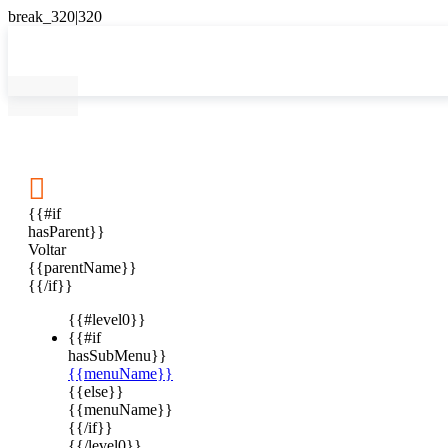

{{#if
hasParent}}
Voltar
{{parentName}}
{{/if}}
{{#level0}}
{{#if
hasSubMenu}}
{{menuName}}
{{else}}
{{menuName}}
{{/if}}
{{/level0}}