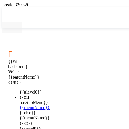

{{#if
hasParent}}
Voltar
{{parentName}}
{{/if}}
{{#level0}}
{{#if
hasSubMenu}}
{{menuName}}
{{else}}
{{menuName}}
{{/if}}
{{/level0}}