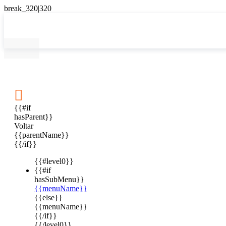

{{#if
hasParent}}
Voltar
{{parentName}}
{{/if}}
{{#level0}}
{{#if
hasSubMenu}}
{{menuName}}
{{else}}
{{menuName}}
{{/if}}
{{/level0}}