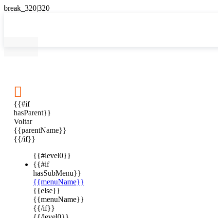

{{#if
hasParent}}
Voltar
{{parentName}}
{{/if}}
{{#level0}}
{{#if
hasSubMenu}}
{{menuName}}
{{else}}
{{menuName}}
{{/if}}
{{/level0}}