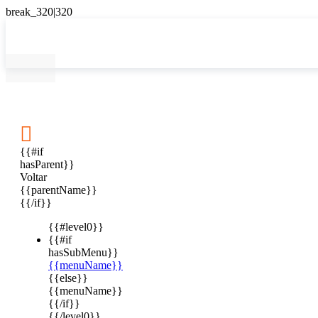

{{#if
hasParent}}
Voltar
{{parentName}}
{{/if}}
{{#level0}}
{{#if
hasSubMenu}}
{{menuName}}
{{else}}
{{menuName}}
{{/if}}
{{/level0}}