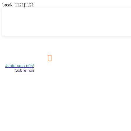

Junte-se a nós!
Sobre nós