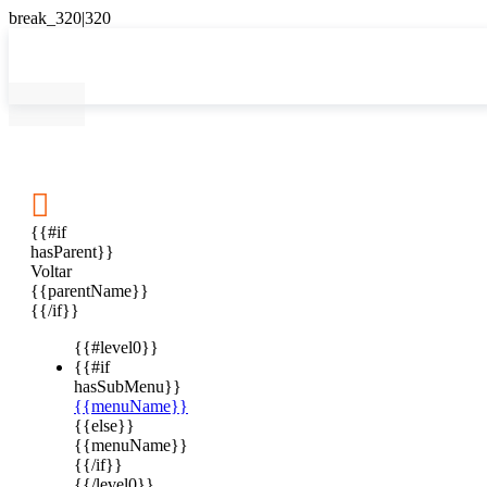

{{#if
hasParent}}
Voltar
{{parentName}}
{{/if}}
{{#level0}}
{{#if
hasSubMenu}}
{{menuName}}
{{else}}
{{menuName}}
{{/if}}
{{/level0}}