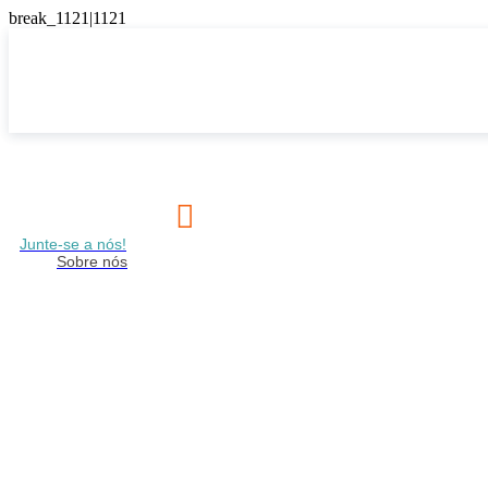

Junte-se a nós!
Sobre nós