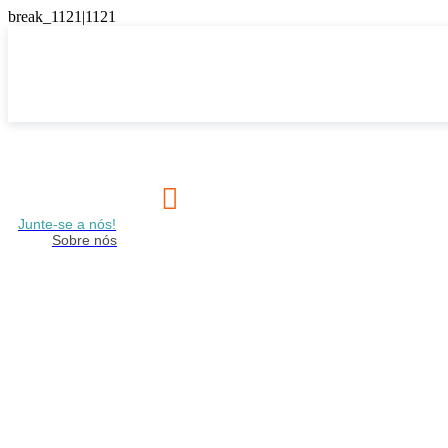

Junte-se a nós!
Sobre nós