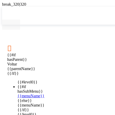

{{#if
hasParent}}
Voltar
{{parentName}}
{{/if}}
{{#level0}}
{{#if
hasSubMenu}}
{{menuName}}
{{else}}
{{menuName}}
{{/if}}
{{/level0}}