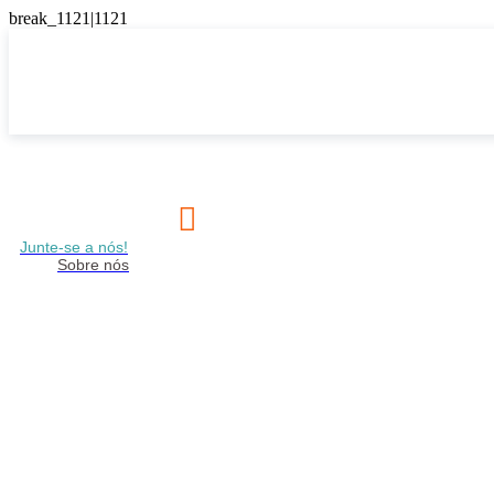

Junte-se a nós!
Sobre nós