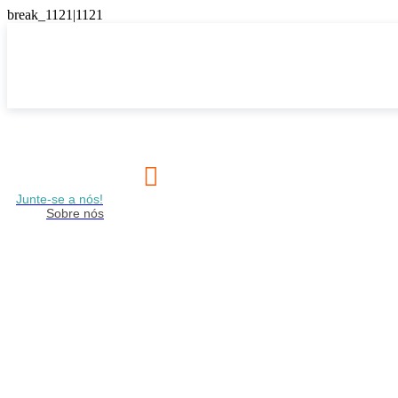

Junte-se a nós!
Sobre nós