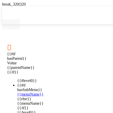

{{#if
hasParent}}
Voltar
{{parentName}}
{{/if}}
{{#level0}}
{{#if
hasSubMenu}}
{{menuName}}
{{else}}
{{menuName}}
{{/if}}
{{/level0}}