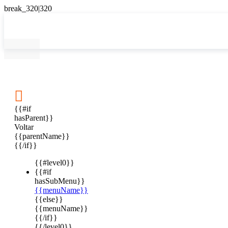

{{#if
hasParent}}
Voltar
{{parentName}}
{{/if}}
{{#level0}}
{{#if
hasSubMenu}}
{{menuName}}
{{else}}
{{menuName}}
{{/if}}
{{/level0}}