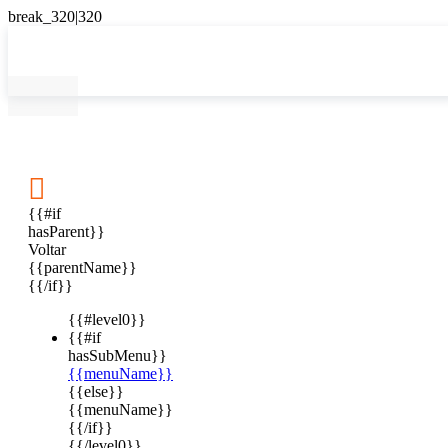

{{#if
hasParent}}
Voltar
{{parentName}}
{{/if}}
{{#level0}}
{{#if
hasSubMenu}}
{{menuName}}
{{else}}
{{menuName}}
{{/if}}
{{/level0}}