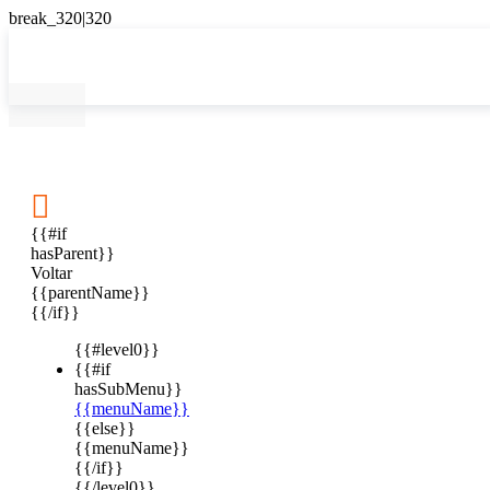

{{#if
hasParent}}
Voltar
{{parentName}}
{{/if}}
{{#level0}}
{{#if
hasSubMenu}}
{{menuName}}
{{else}}
{{menuName}}
{{/if}}
{{/level0}}