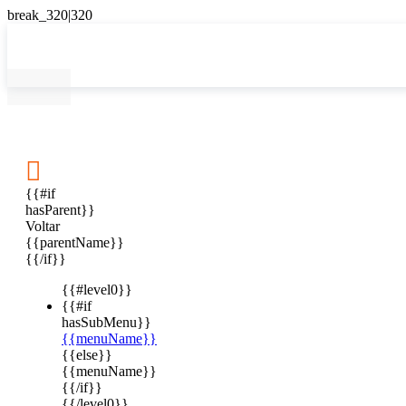

{{#if
hasParent}}
Voltar
{{parentName}}
{{/if}}
{{#level0}}
{{#if
hasSubMenu}}
{{menuName}}
{{else}}
{{menuName}}
{{/if}}
{{/level0}}