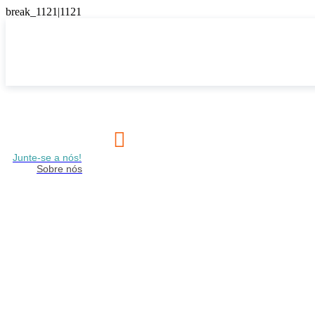

Junte-se a nós!
Sobre nós