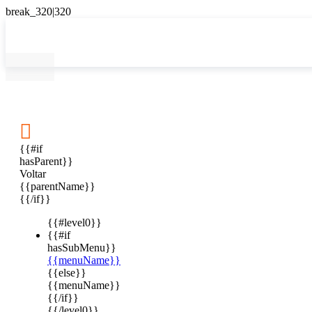

{{#if
hasParent}}
Voltar
{{parentName}}
{{/if}}
{{#level0}}
{{#if
hasSubMenu}}
{{menuName}}
{{else}}
{{menuName}}
{{/if}}
{{/level0}}