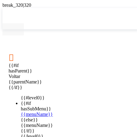

{{#if
hasParent}}
Voltar
{{parentName}}
{{/if}}
{{#level0}}
{{#if
hasSubMenu}}
{{menuName}}
{{else}}
{{menuName}}
{{/if}}
{{/level0}}