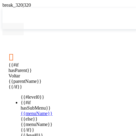

{{#if
hasParent}}
Voltar
{{parentName}}
{{/if}}
{{#level0}}
{{#if
hasSubMenu}}
{{menuName}}
{{else}}
{{menuName}}
{{/if}}
{{/level0}}