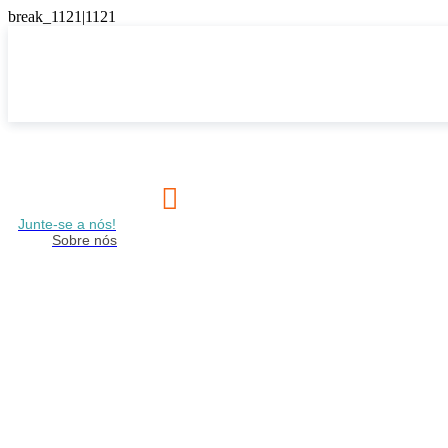

Junte-se a nós!
Sobre nós