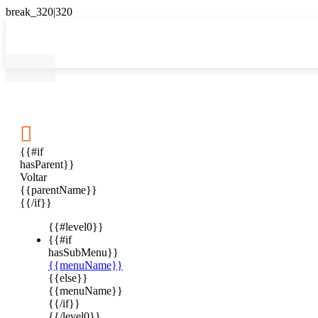

{{#if
hasParent}}
Voltar
{{parentName}}
{{/if}}
{{#level0}}
{{#if
hasSubMenu}}
{{menuName}}
{{else}}
{{menuName}}
{{/if}}
{{/level0}}