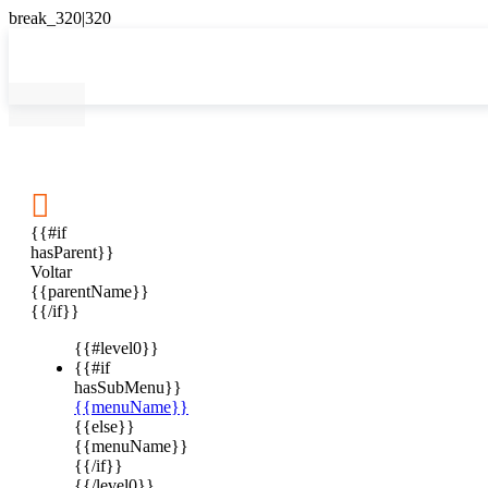

{{#if
hasParent}}
Voltar
{{parentName}}
{{/if}}
{{#level0}}
{{#if
hasSubMenu}}
{{menuName}}
{{else}}
{{menuName}}
{{/if}}
{{/level0}}