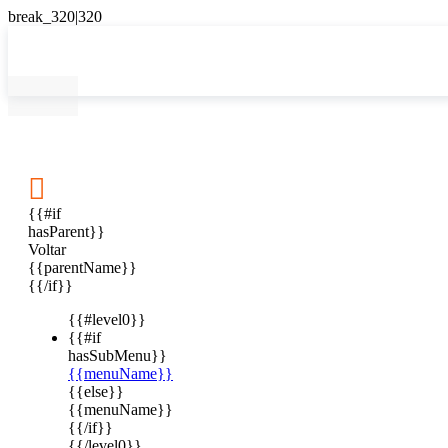

{{#if
hasParent}}
Voltar
{{parentName}}
{{/if}}
{{#level0}}
{{#if
hasSubMenu}}
{{menuName}}
{{else}}
{{menuName}}
{{/if}}
{{/level0}}