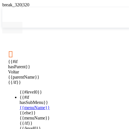

{{#if
hasParent}}
Voltar
{{parentName}}
{{/if}}
{{#level0}}
{{#if
hasSubMenu}}
{{menuName}}
{{else}}
{{menuName}}
{{/if}}
{{/level0}}