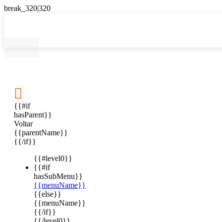

{{#if
hasParent}}
Voltar
{{parentName}}
{{/if}}
{{#level0}}
{{#if
hasSubMenu}}
{{menuName}}
{{else}}
{{menuName}}
{{/if}}
{{/level0}}