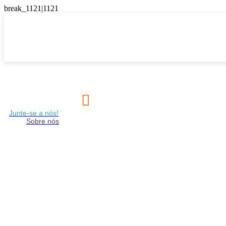

Junte-se a nós!
Sobre nós