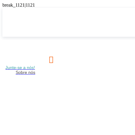

Junte-se a nós!
Sobre nós