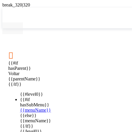

{{#if
hasParent}}
Voltar
{{parentName}}
{{/if}}
{{#level0}}
{{#if
hasSubMenu}}
{{menuName}}
{{else}}
{{menuName}}
{{/if}}
{{/level0}}