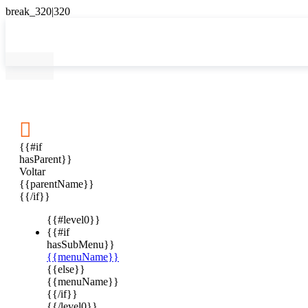

{{#if
hasParent}}
Voltar
{{parentName}}
{{/if}}
{{#level0}}
{{#if
hasSubMenu}}
{{menuName}}
{{else}}
{{menuName}}
{{/if}}
{{/level0}}