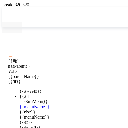

{{#if
hasParent}}
Voltar
{{parentName}}
{{/if}}
{{#level0}}
{{#if
hasSubMenu}}
{{menuName}}
{{else}}
{{menuName}}
{{/if}}
{{/level0}}