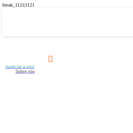

Junte-se a nós!
Sobre nós