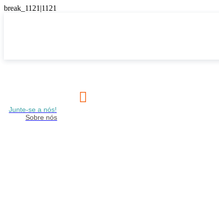

Junte-se a nós!
Sobre nós