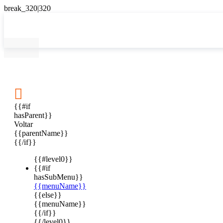

{{#if
hasParent}}
Voltar
{{parentName}}
{{/if}}
{{#level0}}
{{#if
hasSubMenu}}
{{menuName}}
{{else}}
{{menuName}}
{{/if}}
{{/level0}}