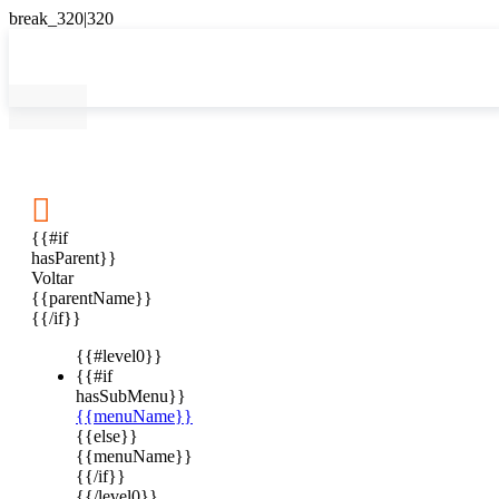

{{#if
hasParent}}
Voltar
{{parentName}}
{{/if}}
{{#level0}}
{{#if
hasSubMenu}}
{{menuName}}
{{else}}
{{menuName}}
{{/if}}
{{/level0}}