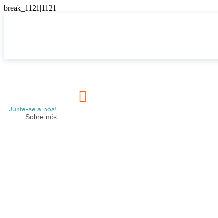

Junte-se a nós!
Sobre nós