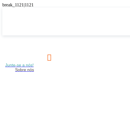

Junte-se a nós!
Sobre nós