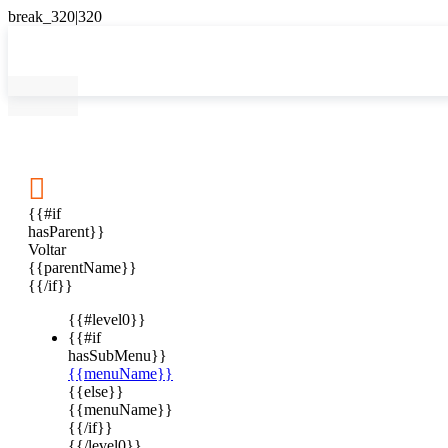

{{#if
hasParent}}
Voltar
{{parentName}}
{{/if}}
{{#level0}}
{{#if
hasSubMenu}}
{{menuName}}
{{else}}
{{menuName}}
{{/if}}
{{/level0}}