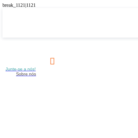

Junte-se a nós!
Sobre nós