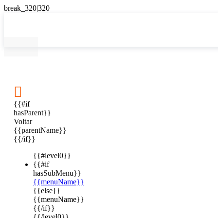

{{#if
hasParent}}
Voltar
{{parentName}}
{{/if}}
{{#level0}}
{{#if
hasSubMenu}}
{{menuName}}
{{else}}
{{menuName}}
{{/if}}
{{/level0}}