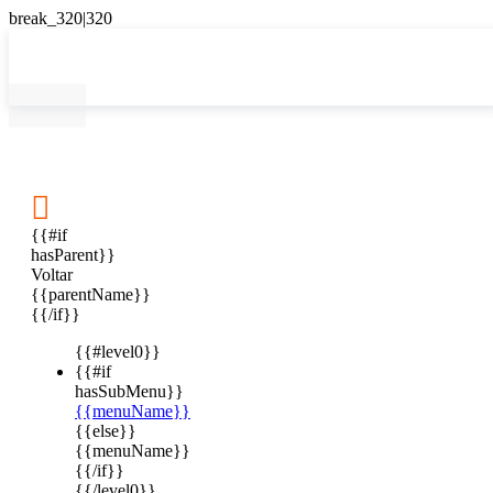

{{#if
hasParent}}
Voltar
{{parentName}}
{{/if}}
{{#level0}}
{{#if
hasSubMenu}}
{{menuName}}
{{else}}
{{menuName}}
{{/if}}
{{/level0}}