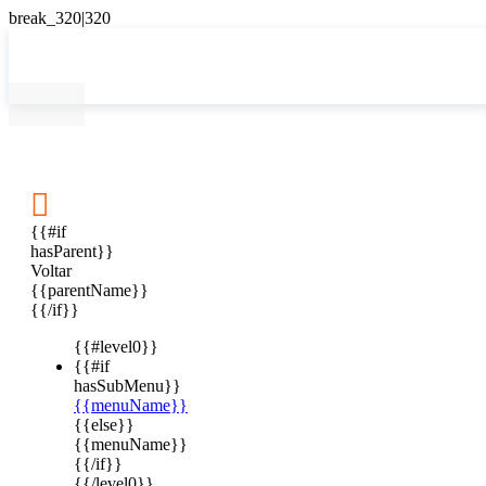

{{#if
hasParent}}
Voltar
{{parentName}}
{{/if}}
{{#level0}}
{{#if
hasSubMenu}}
{{menuName}}
{{else}}
{{menuName}}
{{/if}}
{{/level0}}