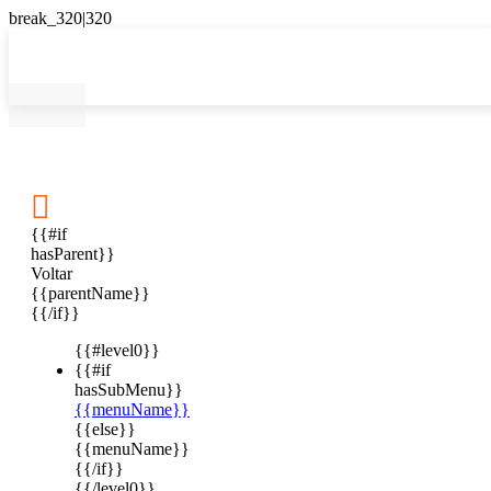

{{#if
hasParent}}
Voltar
{{parentName}}
{{/if}}
{{#level0}}
{{#if
hasSubMenu}}
{{menuName}}
{{else}}
{{menuName}}
{{/if}}
{{/level0}}