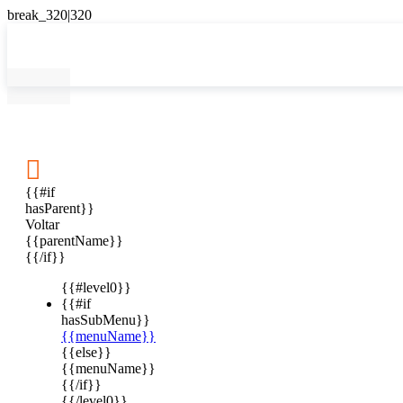

{{#if
hasParent}}
Voltar
{{parentName}}
{{/if}}
{{#level0}}
{{#if
hasSubMenu}}
{{menuName}}
{{else}}
{{menuName}}
{{/if}}
{{/level0}}