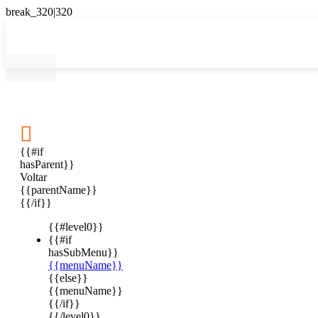

{{#if
hasParent}}
Voltar
{{parentName}}
{{/if}}
{{#level0}}
{{#if
hasSubMenu}}
{{menuName}}
{{else}}
{{menuName}}
{{/if}}
{{/level0}}