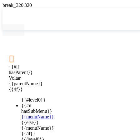

{{#if
hasParent}}
Voltar
{{parentName}}
{{/if}}
{{#level0}}
{{#if
hasSubMenu}}
{{menuName}}
{{else}}
{{menuName}}
{{/if}}
{{/level0}}